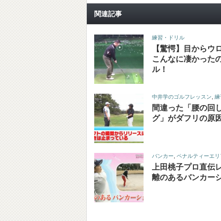
関連記事
練習・ドリル
【驚愕】目からウ
こんなに凄かった
ル！
中井学のゴルフレッスン
,
練
間違った「腰の回
グ」がダフリの原
バンカー
,
ペナルティーエリ
上田桃子プロ直伝
離のあるバンカー