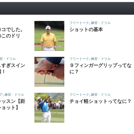
フリートーク
,
練習・ドリル
ロコでした。
ショットの基本
のこのドリ
習・ドリル
フリートーク
,
練習・ドリル
しすぎスイン
９フィンガーグリップってな
因！
に？
ア
,
練習・ドリル
フリートーク
,
練習・ドリル
レッスン【距
チョイ軽ショットってなに？
ショット】