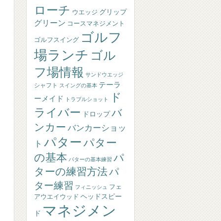
ローチ
グリップ
ウエッジ
グリーン
コースマネジメント
ゴルフ
ゴルフスイング
場ランチ
ゴル
フ場情報
サンドウエッジ
テーラ
シャフト
スイングの基本
ド
ーメイド
トラブルショット
ライバー
バ
ドロップ
ンカー
バンカーショッ
パター
パター
ト
の基本
パ
パターの基本練習
ターの練習方法
パ
ター練習
フェ
フィニッシュ
ヘッドスピー
アウエイウッド
マネジメン
ド